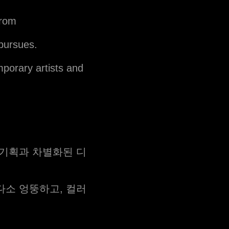
from
 pursues.
mporary artists and
 기획과 차별화된 디
다소 엉뚱하고, 컬러