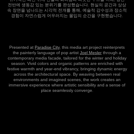
전반에 생동감 있는 분위기를 완성했습니다. 현실의 공간과 상상
속 장면을 넘나드는 시각적 전개를 통해, 예술적 감수성과 장소적
경험이 자연스럽게 어우러지는 몰입의 순간을 구현했습니다.
Presented at
Paradise City
, this media art project reinterprets
the painterly language of pop artist
Joel Mesler
through a
contemporary media facade, tailored for the winter and holiday
season. Vivid colors and organic patterns are enriched with
festive warmth and year-end vibrancy, bringing dynamic energy
across the architectural space. By weaving between real
environments and imagined scenes, the work creates an
immersive experience where artistic sensibility and a sense of
place seamlessly converge.