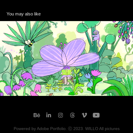
You may also like
[이담 ENT] IUTV Title PKG
Powered by
Adobe Portfolio.
ⓒ 2023. WILLO All pictures