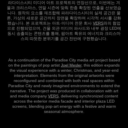
라다이스시티 미디어 아트 프로젝트의 연장선으로, 이번에는 겨
울과 크리스마스, 연말 시즌에 맞춰 한층 확장된 연출을 선보였습
니다. 원작의 요소를 재조합해 파라다이스시티의 실제 공간은 물
론, 가상의 새로운 공간까지 장면을 확장하며 시각적 서사를 강화
했습니다. 본 프로젝트는 아트·미디어 전문 회사
VERS
와의 협업
으로 진행되었으며, 건물 외관 미디어 파사드와 내부 광장 LED에
동시 송출되는 콘텐츠를 통해, 팝아트 특유의 에너지와 크리스마
스의 따뜻한 분위기를 공간 전반에 구현했습니다.
As a continuation of the Paradise City media art project based
on the paintings of pop artist
Joel Mesler
, this edition expands
the visual experience with a winter, Christmas, and year-end
interpretation. Elements from the original artworks were
reconfigured and combined with both real spaces within
Paradise City and newly imagined environments to extend the
narrative. The project was produced in collaboration with art
and media company
VERS
, delivering synchronized content
across the exterior media facade and interior plaza LED
screens, blending pop-art energy with a festive and warm
seasonal atmosphere.